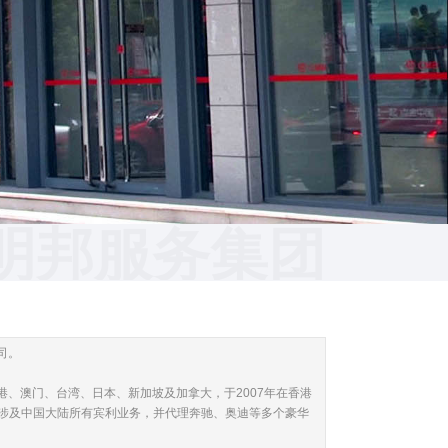
明邦服务集团
明邦服务集团
司。
、澳门、台湾、日本、新加坡及加拿大，于2007年在香港
，涉及中国大陆所有宾利业务，并代理奔驰、奥迪等多个豪华