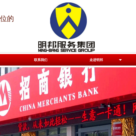
位的
|
|
联系我们
走进明邦