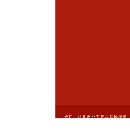
近日，杭州市公安局与属地街道
献，荣获
“2024年度全市保安服务